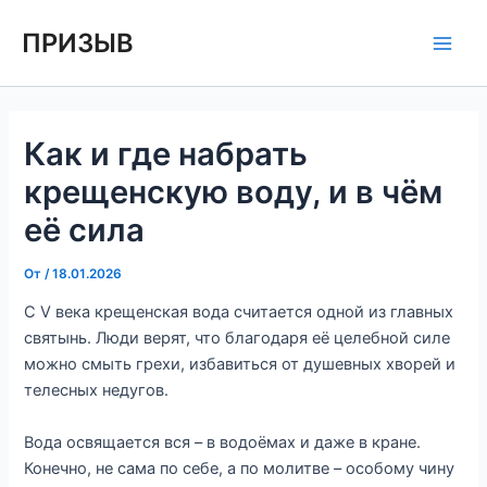
Перейти
Навигация
Main
ПРИЗЫВ
к
по
Men
содержимому
записям
Как и где набрать
крещенскую воду, и в чём
её сила
От
/
18.01.2026
С V века крещенская вода считается одной из главных
святынь. Люди верят, что благодаря её целебной силе
можно смыть грехи, избавиться от душевных хворей и
телесных недугов.
Вода освящается вся – в водоёмах и даже в кране.
Конечно, не сама по себе, а по молитве – особому чину