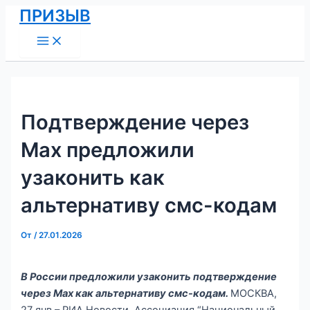
Main
Перейти
Навигация
ПРИЗЫВ
Menu
к
по
содержимому
записям
Подтверждение через
Мах предложили
узаконить как
альтернативу смс-кодам
От
/
27.01.2026
В России предложили узаконить подтверждение
через Мах как альтернативу смс-кодам.
МОСКВА,
27 янв – РИА Новости. Ассоциация “Национальный