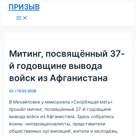
Main
Перейти
Навигация
ПРИЗЫВ
Menu
к
по
содержимому
записям
Митинг, посвящённый 37-
й годовщине вывода
войск из Афганистана
От
/
15.02.2026
В Михайловке у мемориала «Скорбящая мать»
прошёл митинг, посвящённый 37-й годовщине
вывода войск из Афганистана. Здесь собрались
воины -интернационалисты, представители
общественных организаций, жители и молодёжь,