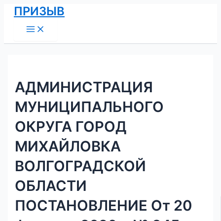
Main
Перейти
Навигация
ПРИЗЫВ
Menu
к
по
содержимому
записям
АДМИНИСТРАЦИЯ
МУНИЦИПАЛЬНОГО
ОКРУГА ГОРОД
МИХАЙЛОВКА
ВОЛГОГРАДСКОЙ
ОБЛАСТИ
ПОСТАНОВЛЕНИЕ От 20