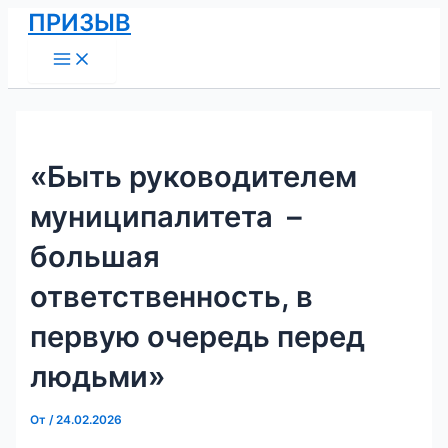
Main
Перейти
Навигация
ПРИЗЫВ
Menu
к
по
содержимому
записям
«Быть руководителем
муниципалитета –
большая
ответственность, в
первую очередь перед
людьми»
От
/
24.02.2026