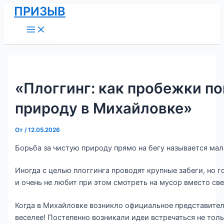
Main
Перейти
Навигация
ПРИЗЫВ
Menu
к
по
содержимому
записям
«Плоггинг: как пробежки п
природу в Михайловке»
От
/
12.05.2026
Борьба за чистую природу прямо на бегу называется ма
Иногда с целью плоггинга проводят крупные забеги, но 
и очень не любит при этом смотреть на мусор вместо св
Когда в Михайловке возникло официальное представител
веселее! Постепенно возникали идеи встречаться не тол