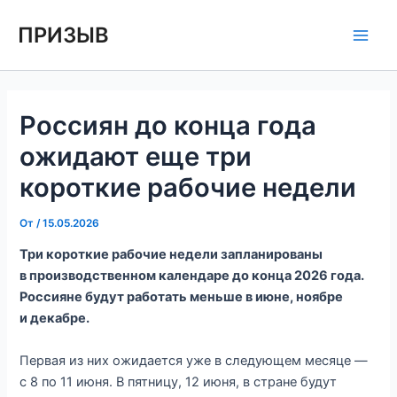
Перейти
Навигация
Main
ПРИЗЫВ
к
по
Men
содержимому
записям
Россиян до конца года
ожидают еще три
короткие рабочие недели
От
/
15.05.2026
Три короткие рабочие недели запланированы
в производственном календаре до конца 2026 года.
Россияне будут работать меньше в июне, ноябре
и декабре.
Первая из них ожидается уже в следующем месяце —
с 8 по 11 июня. В пятницу, 12 июня, в стране будут