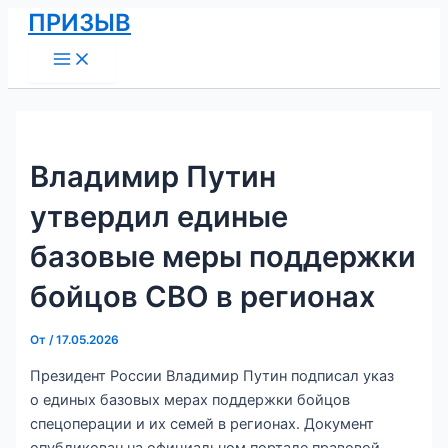
Main
Перейти
Навигация
ПРИЗЫВ
Menu
к
по
содержимому
записям
Владимир Путин
утвердил единые
базовые меры поддержки
бойцов СВО в регионах
От
/
17.05.2026
Президент России Владимир Путин подписал указ
о единых базовых мерах поддержки бойцов
спецоперации и их семей в регионах. Документ
опубликован на официальном портале правовой