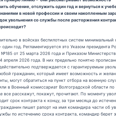
ить обучение, отслужить один год и вернуться к учеб
наниями в новой профессии и своим накопленным зар
док увольнения со службы после расторжения контрак
происходит?
вительно в войсках беспилотных систем минимальный 
– один год. Регламентируется это Указом президента Р
 №185 от 25 марта 2026 года и Приказом Министерст
4 апреля 2026 года. В них предельно понятно прописан
действительно подтверждается с гарантируемым увол
Любой гражданин, который имеет возможность и желан
нты, могут обратиться на пункт отбора на военную слу
или в Военный комиссариат Волгоградской области по
де все расскажут, покажут, прочитают. По моменту уво
одит срок контракта к концу, за три месяца до истече
гражданин пишет рапорт на имя командира части об у
ужбы по истечению срока контракта, командир берет э