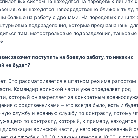
спилотных систем не находятся на передовых линиях б
вения, они находятся непосредственно ближе к тылу, 
ны больше на работу с дронами. На передовых линиях
штурмовые подразделения, которые предназначены для
диться там: мотострелковые подразделения, танковые
».
век захочет поступить на боевую работу, то никаких
й не будет?
нет. Это рассматривается в штатном режиме рапортом
асти. Командир воинской части уже определяет род
ти, который он закрепляет за конкретным военнослуж
ения с родственниками – это всегда было, есть и буде
чную службу и военную службу по контракту, потому чт
ужащего по контракту, который, к примеру, находится 
 дислокации воинской части, у него нормированный р
нает он службу с 08:30 и заканчивается в 18:00, в оста