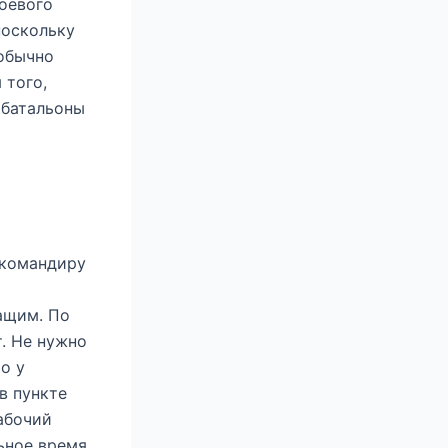
оевого
поскольку
 обычно
 того,
 батальоны
 командиру
ащим. По
т. Не нужно
о у
в пункте
абочий
льное время