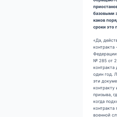
приостанов
базовыми з
каков поря
сроки это 
«Да, дейст
контракта 
Федерации
№ 285 от 2
контракта 
один год. 
эти докуме
контракту 
призыва, г
когда подх
контракта 
военной сл