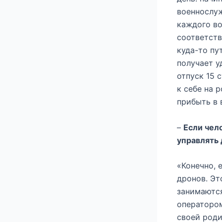
военнослуж
каждого во
соответств
куда-то пу
получает у
отпуск 15 
к себе на 
прибыть в 
–
Если чел
управлять 
«Конечно, 
дронов. Эт
занимаются
оператором
своей роди