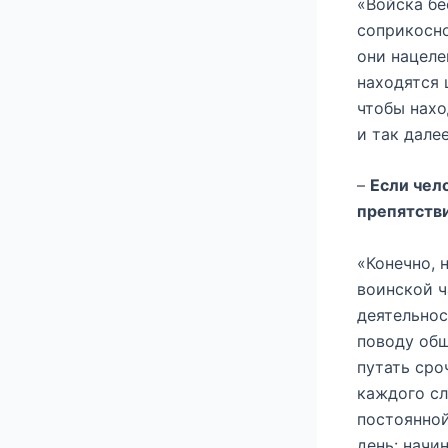
«Войска бе
соприкосно
они нацеле
находятся 
чтобы нахо
и так далее
–
Если чело
препятстви
«Конечно, 
воинской ч
деятельнос
поводу общ
путать сро
каждого сл
постоянной
день: начи