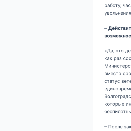
работу, ча
увольнения
–
Действит
возможнос
«Да, это д
как раз со
Министерст
вместо сро
статус вет
единовреме
Волгоградс
которые ин
беспилотны
– После за