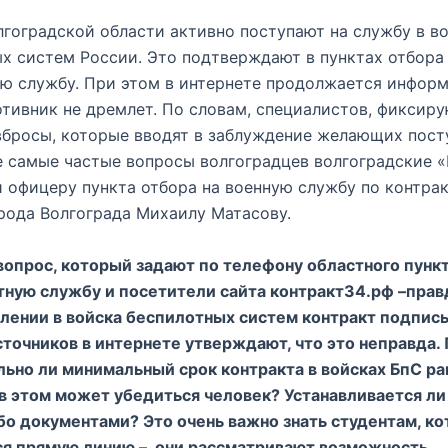
гоградской области активно поступают на службу в в
х систем России. Это подтверждают в пунктах отбора
ю службу. При этом в интернете продолжается инфор
отивник не дремлет. По словам, специалистов, фиксир
бросы, которые вводят в заблуждение желающих пост
е самые частые вопросы волгоградцев волгоградские 
 офицеру пункта отбора на военную службу по контрак
рода Волгограда Михаилу Матасову.
вопрос, который задают по телефону областного пунк
тную службу и посетители сайта контракт34.рф –правд
лении в войска беспилотных систем контракт подпис
сточников в интернете утверждают, что это неправда. 
ьно ли минимальный срок контракта в войсках БпС р
к в этом может убедиться человек? Устанавливается ли
о документами? Это очень важно знать студентам, к
я прямую линию – они рассматривают возможность