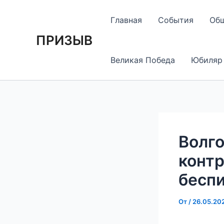
Перейти
Навигация
к
по
Главная
События
Об
содержимому
записям
ПРИЗЫВ
Великая Победа
Юбиляр
Волг
контр
бесп
От
/
26.05.20