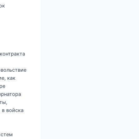
ок
 контракта
с
овольствие
е, как
ре
ернатора
ты,
 в войска
истем