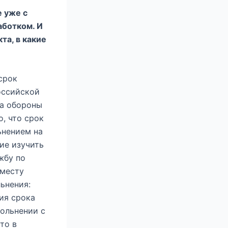
е уже с
аботком. И
та, в какие
срок
оссийской
ва обороны
о, что срок
ьнением на
ие изучить
жбу по
 месту
льнения:
ния срока
вольнении с
то в