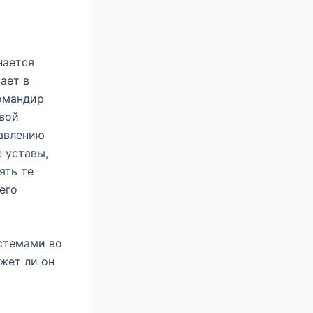
нается
ает в
командир
овой
равлению
 уставы,
ять те
его
истемами во
жет ли он