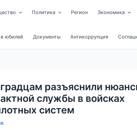
щество
Политика
Регион
Экономика
 в юбилей
Документы
Антикоррупция
Соглаш
оградцам разъяснили нюан
актной службы в войсках
илотных систем
26