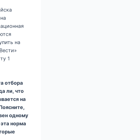
ойска
 на
мационная
уются
упить на
«Вести»
ту 1
та отбора
а ли, что
ывается на
Поясните,
авен одному
 эта норма
оторые