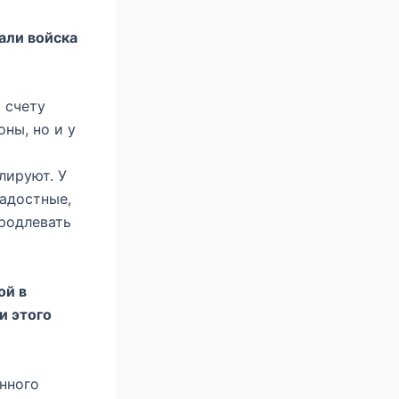
али войска
 счету
ны, но и у
о
лируют. У
радостные,
продлевать
ой в
и этого
нного