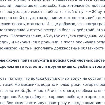
ащий предоставлен сам себе. Еще хотелось бы добавит
еннослужащего имеется обязательный отпуск – 30 суто
енно в свой отпуск гражданин может поехать либо дом
тешествовать, отдыхать. И еще добавлю, что, когда гр
достоверение и статус ветерана боевых действий, это 
суток. Соответственно, 45 суток отпуска гражданин мо
родину и находиться с родными, а после окончания отп
воинскую часть и исполнять должностные обязанности
овек хочет пойти служить в войска беспилотных систе
дроном не готов, есть ли другие виды службы в этом 
есть, потому что войска беспилотных войск не состоят 
о такие же механики, водители, электрики, которые р
 логистикой. Должностей очень много, не обязательно
 дронов. Везде найдутся хорошие ребята, которые хо
не. Воинские части идут навстречу и всегда помогают 