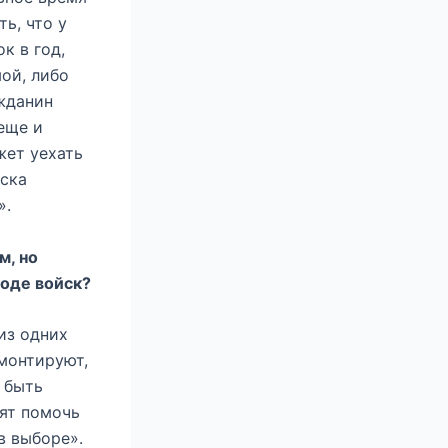
ь, что у
к в год,
ой, либо
ажданин
еще и
жет уехать
уска
».
м, но
роде войск?
из одних
емонтируют,
 быть
тят помочь
в выборе».