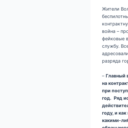
Жители Вол
беспилотны
контрактну
война – пр
фейковые в
службу. Вс
адресовали
разряда го
–
Главный 
на контрак
при поступ
год. Ряд и
действител
году, и ка
какими-либ
обращаютс