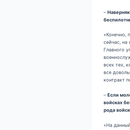
–
Наверняк
беспилотны
«Конечно, 
сейчас, на
Главного у
военнослуж
всех тех, 
все доволь
контракт п
–
Если мол
войсках бе
рода войск
«На данны