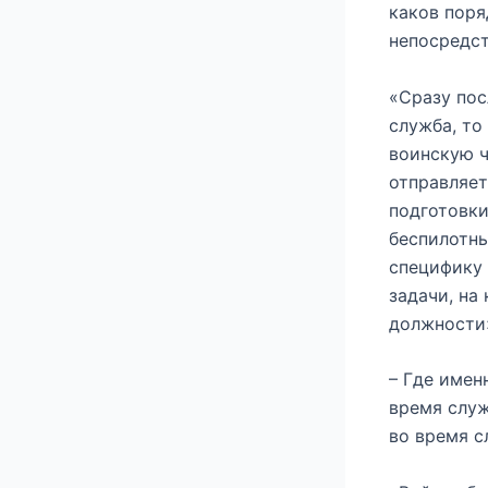
каков поря
непосредст
«Сразу пос
служба, то
воинскую ч
отправляет
подготовки
беспилотны
специфику 
задачи, на
должности
– Где имен
время служ
во время 