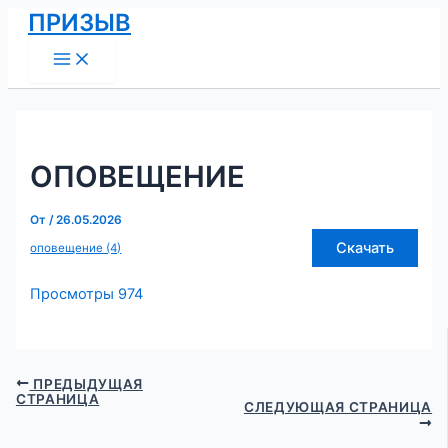
Main
Перейти
Навигация
ПРИЗЫВ
Menu
к
по
содержимому
записям
ОПОВЕЩЕНИЕ
От
/
26.05.2026
Скачать
оповещение (4)
Просмотры
974
ПРЕДЫДУЩАЯ
СТРАНИЦА
СЛЕДУЮЩАЯ СТРАНИЦА