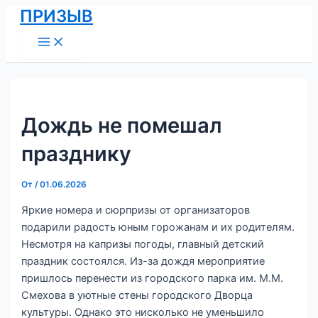
Main
Перейти
Навигация
ПРИЗЫВ
Menu
к
по
содержимому
записям
Дождь не помешал
празднику
От
/
01.06.2026
Яркие номера и сюрпризы от организаторов
подарили радость юным горожанам и их родителям.
Несмотря на капризы погоды, главный детский
праздник состоялся. Из-за дождя мероприятие
пришлось перенести из городского парка им. М.М.
Смехова в уютные стены городского Дворца
культуры. Однако это нисколько не уменьшило