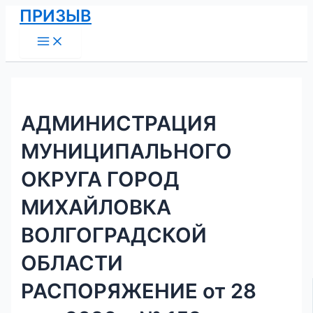
Main
Перейти
Навигация
ПРИЗЫВ
Menu
к
по
содержимому
записям
АДМИНИСТРАЦИЯ
МУНИЦИПАЛЬНОГО
ОКРУГА ГОРОД
МИХАЙЛОВКА
ВОЛГОГРАДСКОЙ
ОБЛАСТИ
РАСПОРЯЖЕНИЕ от 28