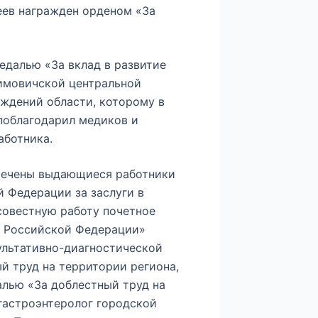
еев награжден орденом «За
едалью «За вклад в развитие
имовичской центральной
ждений области, которому в
 поблагодарил медиков и
аботника.
мечены выдающиеся работники
 Федерации за заслуги в
совестную работу почетное
я Российской Федерации»
ультативно-диагностической
й труд на территории региона,
алью «За доблестный труд на
гастроэнтеролог городской