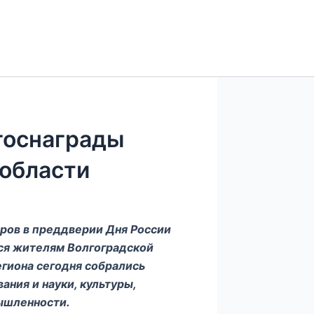
госнаграды
 области
ров в преддверии Дня России
ся жителям Волгоградской
егиона сегодня собрались
ния и науки, культуры,
ышленности.