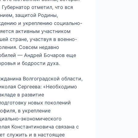
 Губернатор отметил, что вся
ением, защитой Родины,
ждению и укреплению социально-
ляется активным участником
ей стране, участвуя в военно-
оления. Совсем недавно
 юбилей — Андрей Бочаров еще
оровья и бодрости духа.
ажданина Волгоградской области,
иколая Сергеева: «Необходимо
вкладе в развитие
 подготовку новых поколений
рофиля, в укрепление
циально-экономического
олая Константиновича связана с
ет служить и в настоящее