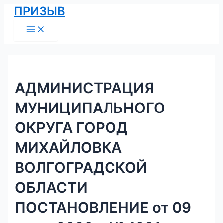
Main
Перейти
Навигация
ПРИЗЫВ
Menu
к
по
содержимому
записям
АДМИНИСТРАЦИЯ
МУНИЦИПАЛЬНОГО
ОКРУГА ГОРОД
МИХАЙЛОВКА
ВОЛГОГРАДСКОЙ
ОБЛАСТИ
ПОСТАНОВЛЕНИЕ от 09