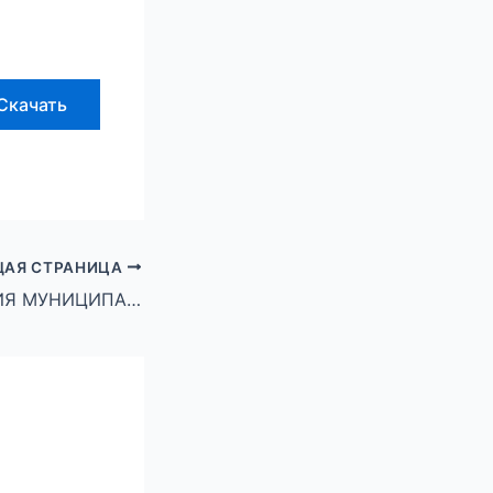
Скачать
АЯ СТРАНИЦА
АДМИНИСТРАЦИЯ МУНИЦИПАЛЬНОГО ОКРУГА ГОРОД МИХАЙЛОВКА ВОЛГОГРАДСКОЙ ОБЛАСТИ ПОСТАНОВЛЕНИЕ от 23 июня 2026 г. № 1329