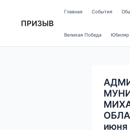
Перейти
Навигация
к
по
Главная
События
Об
содержимому
записям
ПРИЗЫВ
Великая Победа
Юбиляр
АДМ
МУНИ
МИХА
ОБЛА
июня 