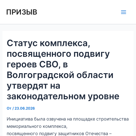
Перейти
Навигация
Main
ПРИЗЫВ
к
по
Men
содержимому
записям
Статус комплекса,
посвященного подвигу
героев СВО, в
Волгоградской области
утвердят на
законодательном уровне
От
/
23.06.2026
Инициатива была озвучена на площадке строительства
мемориального комплекса,
посвященного подвигу защитников Отечества –