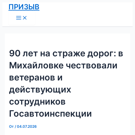
Main
Перейти
Навигация
ПРИЗЫВ
Menu
к
по
содержимому
записям
90 лет на страже дорог: в
Михайловке чествовали
ветеранов и
действующих
сотрудников
Госавтоинспекции
От
/
04.07.2026