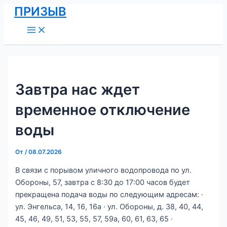
Main
Перейти
Навигация
ПРИЗЫВ
Menu
к
по
содержимому
записям
Завтра нас ждет
временное отключение
воды
От
/
08.07.2026
В связи с порывом уличного водопровода по ул.
Обороны, 57, завтра с 8:30 до 17:00 часов будет
прекращена подача воды по следующим адресам: ·
ул. Энгельса, 14, 16, 16а · ул. Обороны, д. 38, 40, 44,
45, 46, 49, 51, 53, 55, 57, 59а, 60, 61, 63, 65 ·