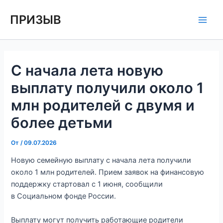
Перейти
Навигация
Main
ПРИЗЫВ
к
по
Men
содержимому
записям
С начала лета новую
выплату получили около 1
млн родителей с двумя и
более детьми
От
/
09.07.2026
Новую семейную выплату с начала лета получили
около 1 млн родителей. Прием заявок на финансовую
поддержку стартовал с 1 июня, сообщили
в Социальном фонде России.
Выплату могут получить работающие родители